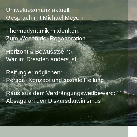
Umweltresonanz aktuell:
Gespräch mit Michael Meyen
Thermodynamik mitdenken:
Zum Wesen der Regeneration
Horizont & Bewusstsein:
Warum Dresden anders ist
Reifung ermöglichen:
Person−Konzept und soziale Heilung
Raus aus dem Verdrängungswettbewerb:
Absage an den Diskursdarwinismus